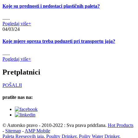
Koje su prednosti i nedostaci plastičnih paleta?
......
Pogledaj više+
04/03/24
Koje mjere opreza treba poduzeti pri transportu jaja?
......
Pogledaj više+
Pretplatnici
POŠALJI
pratite nas na:
© Autorsko pravo - 2010-2022 : Sva prava pridržana.
Hot Products
-
Sitemap
-
AMP Mobile
Paleta Reeseovih jaja
,
Poultry Drinker
,
Poilry Water Drinker
,