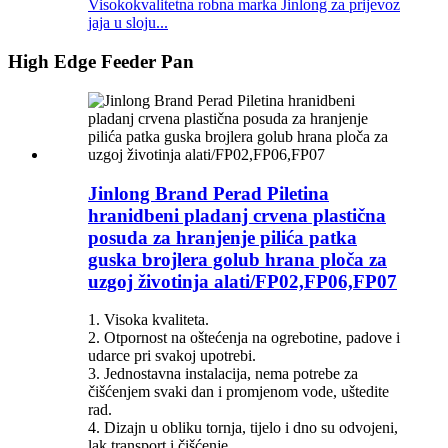
Visokokvalitetna robna marka Jinlong za prijevoz
jaja u sloju...
High Edge Feeder Pan
Jinlong Brand Perad Piletina
hranidbeni pladanj crvena plastična
posuda za hranjenje pilića patka
guska brojlera golub hrana ploča za
uzgoj životinja alati/FP02,FP06,FP07
1. Visoka kvaliteta.
2. Otpornost na oštećenja na ogrebotine, padove i
udarce pri svakoj upotrebi.
3. Jednostavna instalacija, nema potrebe za
čišćenjem svaki dan i promjenom vode, uštedite
rad.
4. Dizajn u obliku tornja, tijelo i dno su odvojeni,
lak transport i čišćenje.