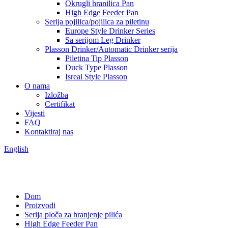
Okrugli hranilica Pan
High Edge Feeder Pan
Serija pojilica/pojilica za piletinu
Europe Style Drinker Series
Sa serijom Leg Drinker
Plasson Drinker/Automatic Drinker serija
Piletina Tip Plasson
Duck Type Plasson
Isreal Style Plasson
O nama
Izložba
Certifikat
Vijesti
FAQ
Kontaktiraj nas
English
Dom
Proizvodi
Serija ploča za hranjenje pilića
High Edge Feeder Pan