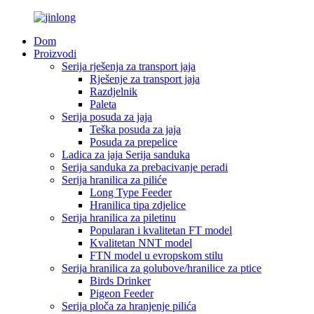
Dom
Proizvodi
Serija rješenja za transport jaja
Rješenje za transport jaja
Razdjelnik
Paleta
Serija posuda za jaja
Teška posuda za jaja
Posuda za prepelice
Ladica za jaja Serija sanduka
Serija sanduka za prebacivanje peradi
Serija hranilica za piliće
Long Type Feeder
Hranilica tipa zdjelice
Serija hranilica za piletinu
Popularan i kvalitetan FT model
Kvalitetan NNT model
FTN model u evropskom stilu
Serija hranilica za golubove/hranilice za ptice
Birds Drinker
Pigeon Feeder
Serija ploča za hranjenje pilića