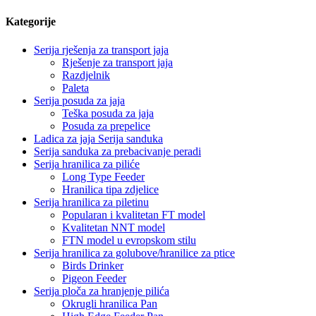
Kategorije
Serija rješenja za transport jaja
Rješenje za transport jaja
Razdjelnik
Paleta
Serija posuda za jaja
Teška posuda za jaja
Posuda za prepelice
Ladica za jaja Serija sanduka
Serija sanduka za prebacivanje peradi
Serija hranilica za piliće
Long Type Feeder
Hranilica tipa zdjelice
Serija hranilica za piletinu
Popularan i kvalitetan FT model
Kvalitetan NNT model
FTN model u evropskom stilu
Serija hranilica za golubove/hranilice za ptice
Birds Drinker
Pigeon Feeder
Serija ploča za hranjenje pilića
Okrugli hranilica Pan