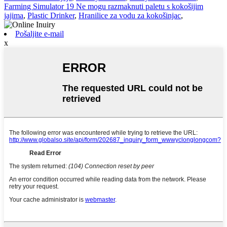
Farming Simulator 19 Ne mogu razmaknuti paletu s kokošijim
jajima
,
Plastic Drinker
,
Hranilice za vodu za kokošinjac
,
Pošaljite e-mail
x