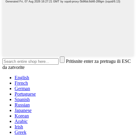
Pritisnite enter za pretragu ili ESC
da zatvorite
English
French
German
Portuguese
Spanish
Russian
Japanese
Korean
Arabic
Irish
Greek