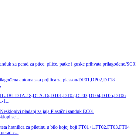
.
L-1...
klopi se...
perad c...