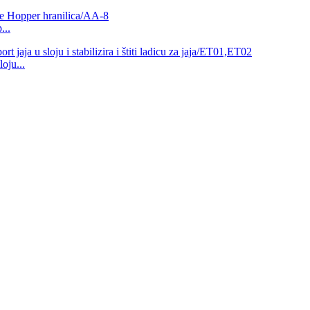
...
oju...