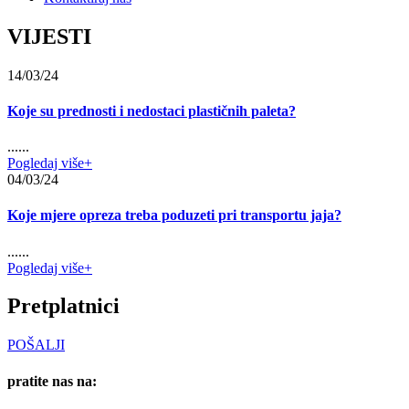
VIJESTI
14/03/24
Koje su prednosti i nedostaci plastičnih paleta?
......
Pogledaj više+
04/03/24
Koje mjere opreza treba poduzeti pri transportu jaja?
......
Pogledaj više+
Pretplatnici
POŠALJI
pratite nas na: