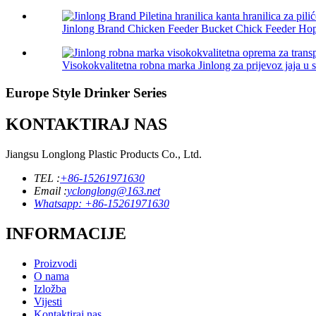
Jinlong Brand Chicken Feeder Bucket Chick Feeder Hop
Visokokvalitetna robna marka Jinlong za prijevoz jaja u sl
Europe Style Drinker Series
KONTAKTIRAJ NAS
Jiangsu Longlong Plastic Products Co., Ltd.
TEL :
+86-15261971630
Email :
yclonglong@163.net
Whatsapp: +86-15261971630
INFORMACIJE
Proizvodi
O nama
Izložba
Vijesti
Kontaktiraj nas