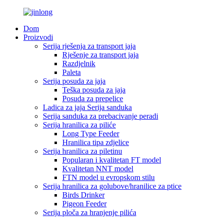
Dom
Proizvodi
Serija rješenja za transport jaja
Rješenje za transport jaja
Razdjelnik
Paleta
Serija posuda za jaja
Teška posuda za jaja
Posuda za prepelice
Ladica za jaja Serija sanduka
Serija sanduka za prebacivanje peradi
Serija hranilica za piliće
Long Type Feeder
Hranilica tipa zdjelice
Serija hranilica za piletinu
Popularan i kvalitetan FT model
Kvalitetan NNT model
FTN model u evropskom stilu
Serija hranilica za golubove/hranilice za ptice
Birds Drinker
Pigeon Feeder
Serija ploča za hranjenje pilića