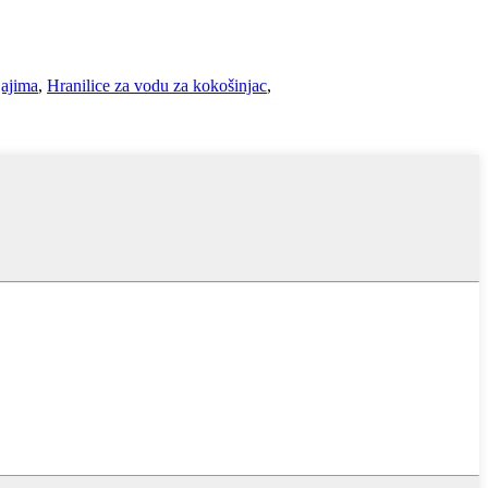
jajima
,
Hranilice za vodu za kokošinjac
,