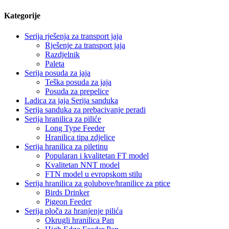
Kategorije
Serija rješenja za transport jaja
Rješenje za transport jaja
Razdjelnik
Paleta
Serija posuda za jaja
Teška posuda za jaja
Posuda za prepelice
Ladica za jaja Serija sanduka
Serija sanduka za prebacivanje peradi
Serija hranilica za piliće
Long Type Feeder
Hranilica tipa zdjelice
Serija hranilica za piletinu
Popularan i kvalitetan FT model
Kvalitetan NNT model
FTN model u evropskom stilu
Serija hranilica za golubove/hranilice za ptice
Birds Drinker
Pigeon Feeder
Serija ploča za hranjenje pilića
Okrugli hranilica Pan