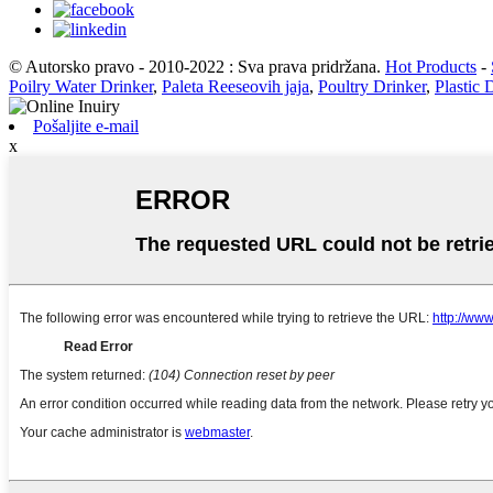
© Autorsko pravo - 2010-2022 : Sva prava pridržana.
Hot Products
-
Poilry Water Drinker
,
Paleta Reeseovih jaja
,
Poultry Drinker
,
Plastic 
Pošaljite e-mail
x