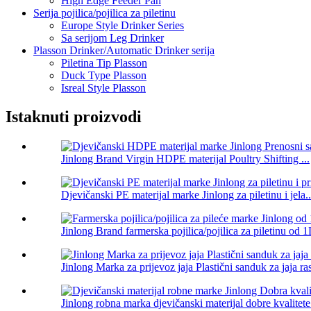
High Edge Feeder Pan
Serija pojilica/pojilica za piletinu
Europe Style Drinker Series
Sa serijom Leg Drinker
Plasson Drinker/Automatic Drinker serija
Piletina Tip Plasson
Duck Type Plasson
Isreal Style Plasson
Istaknuti proizvodi
Jinlong Brand Virgin HDPE materijal Poultry Shifting ...
Djevičanski PE materijal marke Jinlong za piletinu i jela..
Jinlong Brand farmerska pojilica/pojilica za piletinu od 1
Jinlong Marka za prijevoz jaja Plastični sanduk za jaja ras
Jinlong robna marka djevičanski materijal dobre kvalitete 