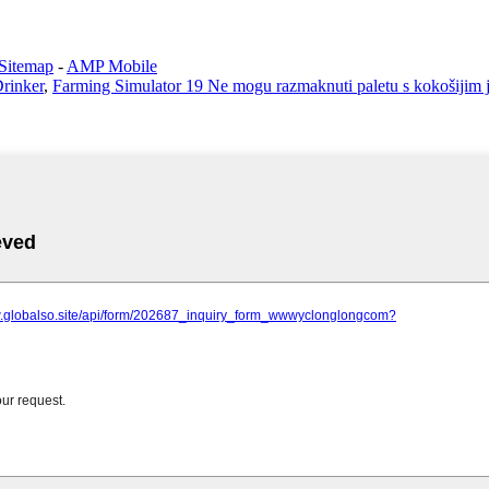
Sitemap
-
AMP Mobile
Drinker
,
Farming Simulator 19 Ne mogu razmaknuti paletu s kokošijim 