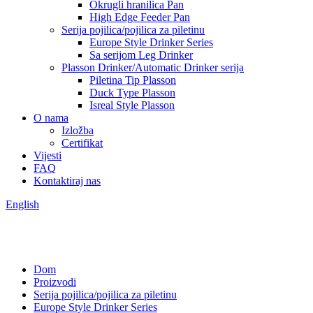
Okrugli hranilica Pan
High Edge Feeder Pan
Serija pojilica/pojilica za piletinu
Europe Style Drinker Series
Sa serijom Leg Drinker
Plasson Drinker/Automatic Drinker serija
Piletina Tip Plasson
Duck Type Plasson
Isreal Style Plasson
O nama
Izložba
Certifikat
Vijesti
FAQ
Kontaktiraj nas
English
Dom
Proizvodi
Serija pojilica/pojilica za piletinu
Europe Style Drinker Series