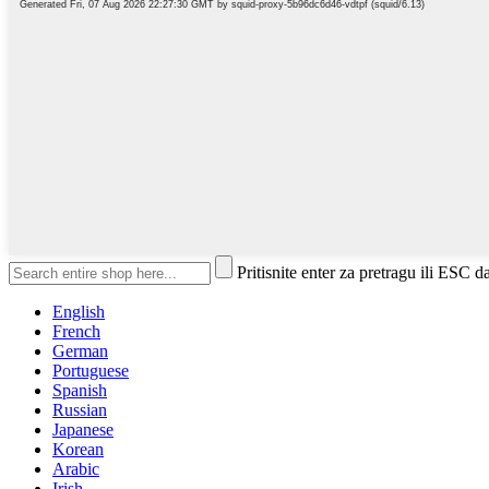
Pritisnite enter za pretragu ili ESC d
English
French
German
Portuguese
Spanish
Russian
Japanese
Korean
Arabic
Irish