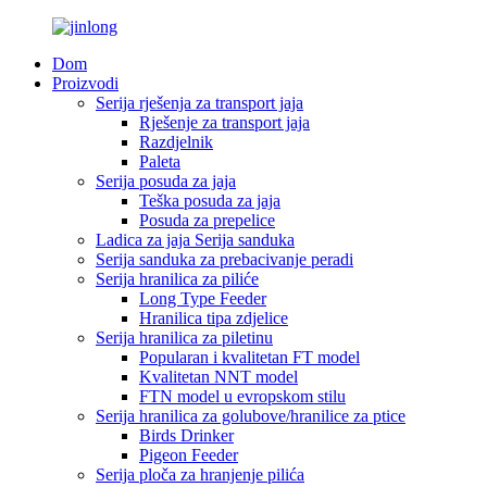
Dom
Proizvodi
Serija rješenja za transport jaja
Rješenje za transport jaja
Razdjelnik
Paleta
Serija posuda za jaja
Teška posuda za jaja
Posuda za prepelice
Ladica za jaja Serija sanduka
Serija sanduka za prebacivanje peradi
Serija hranilica za piliće
Long Type Feeder
Hranilica tipa zdjelice
Serija hranilica za piletinu
Popularan i kvalitetan FT model
Kvalitetan NNT model
FTN model u evropskom stilu
Serija hranilica za golubove/hranilice za ptice
Birds Drinker
Pigeon Feeder
Serija ploča za hranjenje pilića