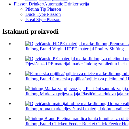
Plasson Drinker/Automatic Drinker serija
Piletina Tip Plasson
Duck Type Plasson
Isreal Style Plasson
Istaknuti proizvodi
Jinlong Brand Virgin HDPE materijal Poultry Shifting ...
Djevičanski PE materijal marke Jinlong za piletinu i jela..
Jinlong Brand farmerska pojilica/pojilica za piletinu od 1
Jinlong Marka za prijevoz jaja Plastični sanduk za jaja ras
Jinlong robna marka djevičanski materijal dobre kvalitete 
Jinlong Brand Chicken Feeder Bucket Chick Feeder Hop