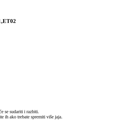
01,ET02
se sudariti i razbiti.
ih ako trebate spremiti više jaja.