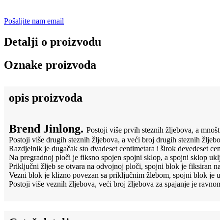
Pošaljite nam email
Detalji o proizvodu
Oznake proizvoda
opis proizvoda
Brend Jinlong.
Postoji više prvih steznih žljebova, a mnoš
Postoji više drugih steznih žljebova, a veći broj drugih steznih žlj
Razdjelnik je dugačak sto dvadeset centimetara i širok devedeset cen
Na pregradnoj ploči je fiksno spojen spojni sklop, a spojni sklop uklj
Priključni žljeb se otvara na odvojnoj ploči, spojni blok je fiksira
Vezni blok je klizno povezan sa priključnim žlebom, spojni blok je u
Postoji više veznih žljebova, veći broj žljebova za spajanje je ravno