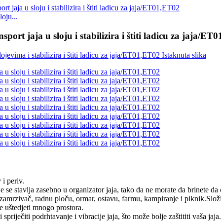
oju...
rt jaja u sloju i stabilizira i štiti ladicu za jaja/ET
i periv.
stavlja zasebno u organizator jaja, tako da ne morate da brinete da će 
zivač, radnu ploču, ormar, ostavu, farmu, kampiranje i piknik.Složite 
e uštedjeti mnogo prostora.
iječiti podrhtavanje i vibracije jaja, što može bolje zaštititi vaša jaja.