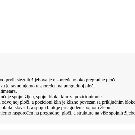
tvo prvih steznih žljebova je raspoređeno oko pregradne ploče.
ebova je ravnomjerno raspoređen na pregradnoj ploči.
timetara.
učuje spojni žljeb, spojni blok i klin za pozicioniranje.
n na odvojnoj ploči, a pozicioni klin je klizno povezan sa priključnim b
 obliku slova T, a spojni blok je prilagođen spojnom žlebu.
mjerno raspoređen na pregradnoj ploči, a strukture na više spojnih žljebo