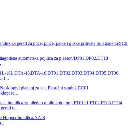
.
L-1...
klopi se...
perad c...
...