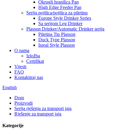
Okrugli hranilica Pan
High Edge Feeder Pan
Serija pojilica/pojilica za piletinu
Europe Style Drinker Series
Sa serijom Leg Drinker
Plasson Drinker/Automatic Drinker serija
Piletina Tip Plasson
Duck Type Plasson
Isreal Style Plasson
O nama
Izložba
Certifikat
Vijesti
FAQ
Kontaktiraj nas
English
Dom
Proizvodi
Serija rješenja za transport jaja
Rješenje za transport jaja
Kategorije