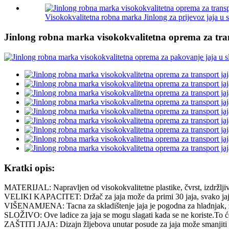
Visokokvalitetna robna marka Jinlong za prijevoz jaja u sl
Jinlong robna marka visokokvalitetna oprema za transpo
Kratki opis:
MATERIJAL: Napravljen od visokokvalitetne plastike, čvrst, izdržljiv 
VELIKI KAPACITET: Držač za jaja može da primi 30 jaja, svako jaje se 
VIŠENAMJENA: Tacna za skladištenje jaja je pogodna za hladnjak, zamr
SLOŽIVO: Ove ladice za jaja se mogu slagati kada se ne koriste.To ć
ZAŠTITI JAJA: Dizajn žljebova unutar posude za jaja može smanjiti i spr