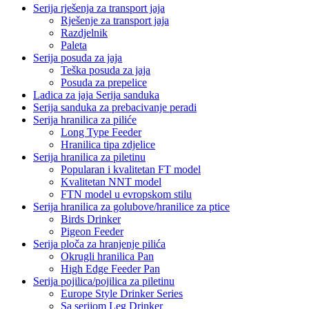
Serija rješenja za transport jaja
Rješenje za transport jaja
Razdjelnik
Paleta
Serija posuda za jaja
Teška posuda za jaja
Posuda za prepelice
Ladica za jaja Serija sanduka
Serija sanduka za prebacivanje peradi
Serija hranilica za piliće
Long Type Feeder
Hranilica tipa zdjelice
Serija hranilica za piletinu
Popularan i kvalitetan FT model
Kvalitetan NNT model
FTN model u evropskom stilu
Serija hranilica za golubove/hranilice za ptice
Birds Drinker
Pigeon Feeder
Serija ploča za hranjenje pilića
Okrugli hranilica Pan
High Edge Feeder Pan
Serija pojilica/pojilica za piletinu
Europe Style Drinker Series
Sa serijom Leg Drinker