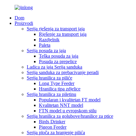
Dom
Proizvodi
Serija rješenja za transport jaja
Rješenje za transport jaja
Razdjelnik
Paleta
Serija posuda za jaja
Teška posuda za jaja
Posuda za prepelice
Ladica za jaja Serija sanduka
Serija sanduka za prebacivanje peradi
Serija hranilica za piliće
Long Type Feeder
Hranilica tipa zdjelice
Serija hranilica za piletinu
Popularan i kvalitetan FT model
Kvalitetan NNT model
FTN model u evropskom stilu
Serija hranilica za golubove/hranilice za ptice
Birds Drinker
Pigeon Feeder
Serija ploča za hranjenje pilića