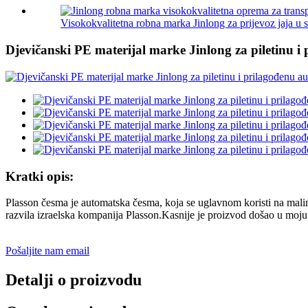
Visokokvalitetna robna marka Jinlong za prijevoz jaja u sl
Djevičanski PE materijal marke Jinlong za piletinu 
Kratki opis:
Plasson česma je automatska česma, koja se uglavnom koristi na malim
razvila izraelska kompanija Plasson.Kasnije je proizvod došao u moju ze
Pošaljite nam email
Detalji o proizvodu