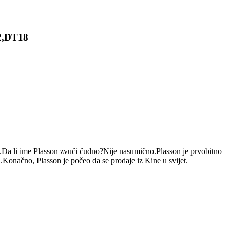
02,DT18
ti.Da li ime Plasson zvuči čudno?Nije nasumično.Plasson je prvobitno
ji.Konačno, Plasson je počeo da se prodaje iz Kine u svijet.