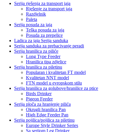
Serija rješenja za transport jaja
Rješenje za transport jaja
Razdjelnik
Paleta
Serija posuda za jaja
Teška posuda za jaja
Posuda za prepelice
Ladica za jaja Serija sanduka
Serija sanduka za prebacivanje peradi
Serija hranilica za piliće
Long Type Feeder
Hranilica tipa zdjelice
Serija hranilica za piletinu
Popularan i kvalitetan FT model
Kvalitetan NNT model
FTN model u evropskom stilu
Serija hranilica za golubove/hranilice za ptice
Birds Drinker
Pigeon Feeder
Serija ploča za hranjenje pilića
Okrugli hranilica Pan
High Edge Feeder Pan
Serija pojilica/pojilica za piletinu
Europe Style Drinker Series
Sa serijom Leg Drinker