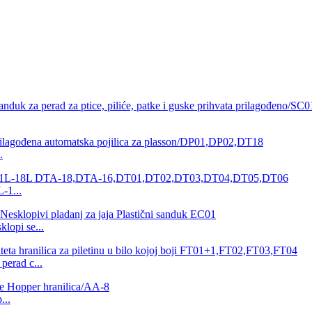
.
L-1...
klopi se...
perad c...
...