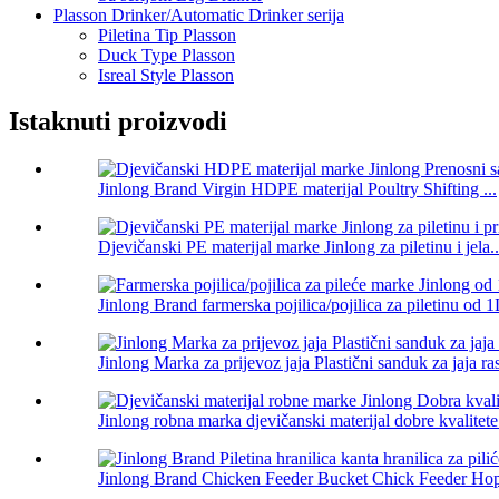
Plasson Drinker/Automatic Drinker serija
Piletina Tip Plasson
Duck Type Plasson
Isreal Style Plasson
Istaknuti proizvodi
Jinlong Brand Virgin HDPE materijal Poultry Shifting ...
Djevičanski PE materijal marke Jinlong za piletinu i jela..
Jinlong Brand farmerska pojilica/pojilica za piletinu od 1
Jinlong Marka za prijevoz jaja Plastični sanduk za jaja ras
Jinlong robna marka djevičanski materijal dobre kvalitete 
Jinlong Brand Chicken Feeder Bucket Chick Feeder Hop