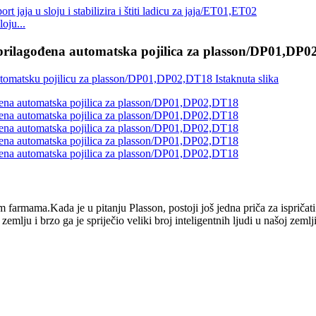
oju...
i prilagođena automatska pojilica za plasson/DP01,DP
 farmama.Kada je u pitanju Plasson, postoji još jedna priča za ispriča
mlju i brzo ga je spriječio veliki broj inteligentnih ljudi u našoj zeml